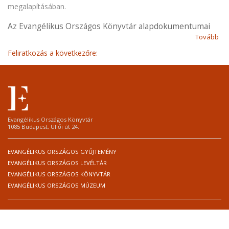
megalapításában.
Az Evangélikus Országos Könyvtár alapdokumentumai
Tovább
(Az
Eva
Feliratkozás a következőre:
Or
Kö
al
Evangélikus Országos Könyvtár
1085 Budapest, Üllői út 24.
EVANGÉLIKUS ORSZÁGOS GYŰJTEMÉNY
EVANGÉLIKUS ORSZÁGOS LEVÉLTÁR
EVANGÉLIKUS ORSZÁGOS KÖNYVTÁR
EVANGÉLIKUS ORSZÁGOS MÚZEUM