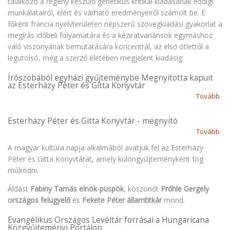
találkozó a regény készülő genetikus kritikai kiadásának eddigi
Es
munkálatairól, elért és várható eredményeiről számolt be. E
Pét
főként francia nyelvterületen népszerű szövegkiadási gyakorlat a
Ter
megírás időbeli folyamatára és a kéziratvariánsok egymáshoz
kis
való viszonyának bemutatására koncentrál, az első ötlettől a
-
legutolsó, még a szerző életében megjelent kiadásig.
202
de
Írószobából egyházi gyűjteménybe Megnyitotta kapuit
az Esterházy Péter és Gitta Könyvtár
5-
Tovább
(Ír
6-
eg
án)
gy
Esterházy Péter és Gitta Könyvtár - megnyitó
Meg
Tovább
(Es
kap
Pét
A magyar kultúra napja alkalmából avatjuk fel az Esterházy
az
és
Péter és Gitta Könyvtárat, amely különgyűjteményként fog
Es
Git
működni.
Pét
Kö
és
-
Áldást
Fabiny Tamás elnök-püspök
, köszönőt
Prőhle Gergely
Git
meg
országos felügyelő
és
Fekete Péter államtitkár
mond.
Kön
Evangélikus Országos Levéltár forrásai a Hungaricana
Közgyűjteményi Portálon