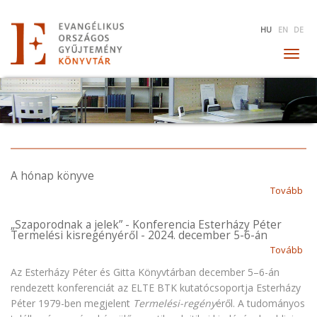
Ugrás
HU
EN
DE
a
tartalomra
Togg
navig
A hónap könyve
Tovább
(A
hó
kö
„Szaporodnak a jelek” - Konferencia Esterházy Péter
Termelési kisregényéről - 2024. december 5-6-án
)
Tovább
(„
a
Az Esterházy Péter és Gitta Könyvtárban december 5–6-án
jel
rendezett konferenciát az ELTE BTK kutatócsoportja Esterházy
-
Péter 1979-ben megjelent
Termelési-regény
éről. A tudományos
Ko