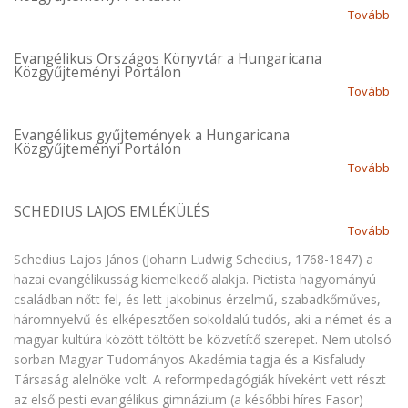
Tovább
(Ev
Or
Lev
Evangélikus Országos Könyvtár a Hungaricana
Közgyűjteményi Portálon
for
Tovább
(Ev
a
Or
Hu
Kö
Evangélikus gyűjtemények a Hungaricana
Kö
Közgyűjteményi Portálon
a
Por
Tovább
(Ev
Hu
gy
Kö
a
SCHEDIUS LAJOS EMLÉKÜLÉS
Por
Hu
Tovább
(S
Kö
LA
Schedius Lajos János (Johann Ludwig Schedius, 1768-1847) a
Por
EM
hazai evangélikusság kiemelkedő alakja. Pietista hagyományú
családban nőtt fel, és lett jakobinus érzelmű, szabadkőműves,
háromnyelvű és elképesztően sokoldalú tudós, aki a német és a
magyar kultúra között töltött be közvetítő szerepet. Nem utolsó
sorban Magyar Tudományos Akadémia tagja és a Kisfaludy
Társaság alelnöke volt. A reformpedagógiák híveként vett részt
az első pesti evangélikus gimnázium (a későbbi híres Fasor)